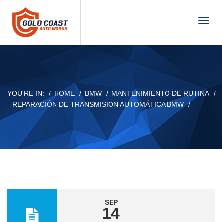
T
o
g
g
l
e
n
YOU'RE IN:
HOME
BMW
MANTENIMIENTO DE RUTINA
a
REPARACIÓN DE TRANSMISIÓN AUTOMÁTICA BMW
v
i
g
a
t
i
o
n
SEP
14