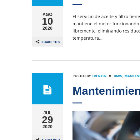
AGO
El servicio de aceite y filtro t
10
mantiene el motor funcionando 
2020
libremente, eliminando residuo
temperatura…
SHARE THIS
POSTED BY
TRENTIN
BMW
,
MANTENI
Mantenimie
JUL
29
2020