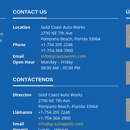
CONTACT US
Ú
Location
Gold Coast Auto Works
2790 NE 7th Ave
ez
Pompano Beach, Florida 33064
a
Phone
+1-754 205 2248
+1-754-368-3900
Email
info@gcautoworks.com
Open Hour
Monday – Friday
08:00 AM ‐ 05:00 PM
CONTÁCTENOS
Direccion
Gold Coast Auto Works
2790 NE 7th Ave
Pompano Beach, Florida 33064
Llámanos
+1-754 205 2248
+1-754-368-3900
Email
info@gcautoworks.com
Horario
Lunes – Viernes