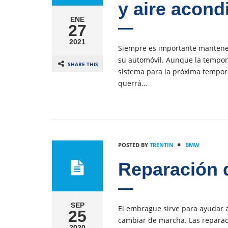
y aire acon
ENE
27
2021
Siempre es importante mantener
su automóvil. Aunque la tempor
SHARE THIS
sistema para la próxima tempora
querrá…
POSTED BY
TRENTIN
BMW
Reparación
SEP
El embrague sirve para ayudar a
25
cambiar de marcha. Las repara
2020