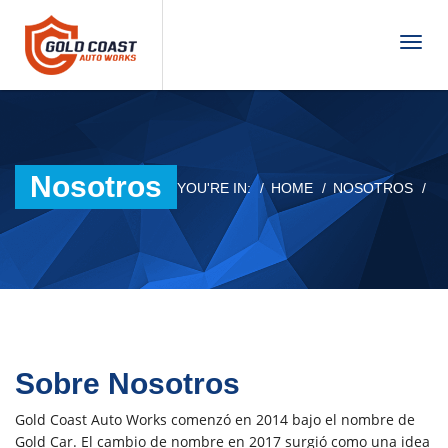
T
o
g
g
l
e
n
Nosotros
YOU'RE IN:
HOME
NOSOTROS
a
v
i
g
a
t
i
o
n
Sobre Nosotros
Gold Coast Auto Works comenzó en 2014 bajo el nombre de
Gold Car. El cambio de nombre en 2017 surgió como una idea