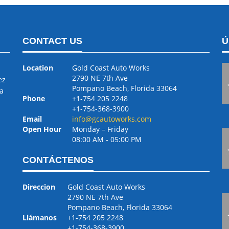
CONTACT US
Ú
Location
Gold Coast Auto Works
2790 NE 7th Ave
ez
Pompano Beach, Florida 33064
a
Phone
+1-754 205 2248
+1-754-368-3900
Email
info@gcautoworks.com
Open Hour
Monday – Friday
08:00 AM ‐ 05:00 PM
CONTÁCTENOS
Direccion
Gold Coast Auto Works
2790 NE 7th Ave
Pompano Beach, Florida 33064
Llámanos
+1-754 205 2248
+1-754-368-3900