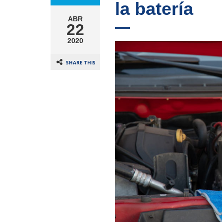
la batería
ABR
22
2020
SHARE THIS