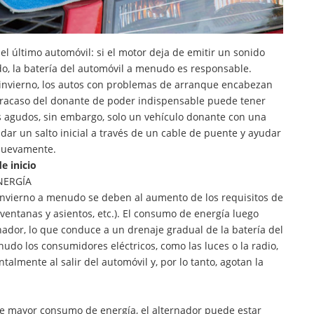
l último automóvil: si el motor deja de emitir un sonido
do, la batería del automóvil a menudo es responsable.
invierno, los autos con problemas de arranque encabezan
l fracaso del donante de poder indispensable puede tener
s agudos, sin embargo, solo un vehículo donante con una
dar un salto inicial a través de un cable de puente y ayudar
 nuevamente.
e inicio
NERGÍA
nvierno a menudo se deben al aumento de los requisitos de
e ventanas y asientos, etc.). El consumo de energía luego
nador, lo que conduce a un drenaje gradual de la batería del
nudo los consumidores eléctricos, como las luces o la radio,
lmente al salir del automóvil y, por lo tanto, agotan la
de mayor consumo de energía, el alternador puede estar