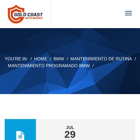
T
o
g
g
l
e
n
YOU'RE IN:
HOME
BMW
MANTENIMIENTO DE RUTINA
a
MANTENIMIENTO PROGRAMADO BMW
v
i
g
a
t
i
o
n
JUL
29