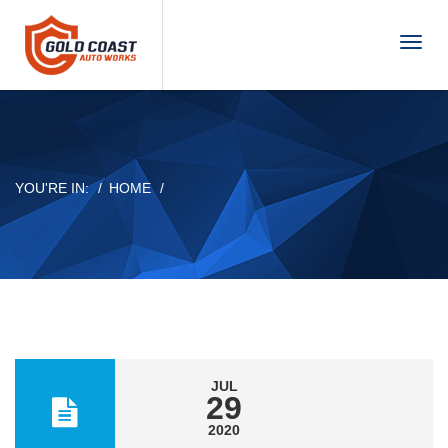
T
o
g
g
l
e
n
YOU'RE IN:
HOME
a
v
i
g
a
t
i
o
n
JUL
29
2020